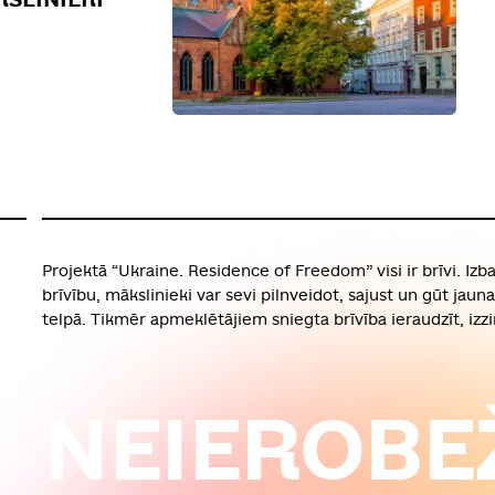
Projektā “Ukraine. Residence of Freedom” visi ir brīvi. Izb
brīvību, mākslinieki var sevi pilnveidot, sajust un gūt jaun
telpā. Tikmēr apmeklētājiem sniegta brīvība ieraudzīt, izzi
NEIEROBE