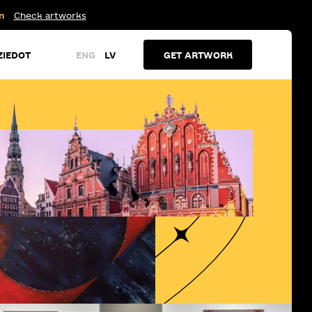
n
Check artworks
ZIEDOT
ENG
LV
GET ARTWORK