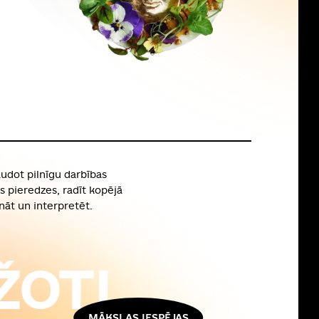
audot pilnīgu darbības
as pieredzes, radīt kopējā
nāt un interpretēt.
ŽOTI
MĀKSLAS IESPĒJAS