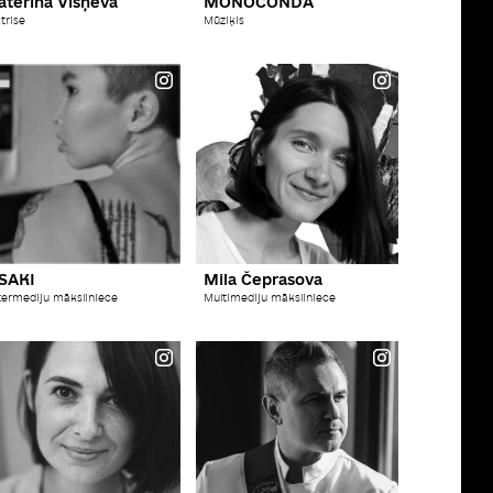
aterina Višņeva
MONOCONDA
trise
Mūziķis
SAKI
Mila Čeprasova
termediju māksliniece
Multimediju māksliniece