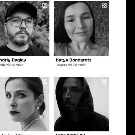
ndriy Baglay
Katya Bondarets
deo mākslinieks
Kolāžas mākslinieks