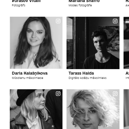
Yurasov Vitalii
Mariana Šhafro
K
Fotogrāfs
Modes fotogrāfe
Ak
Daria Kalašņikova
Tarass Haida
A
Mūsdienu māksliniece
Digitālo kolāžu mākslinieks
In