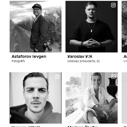
Astaforov Ievgen
Yaroslav Y:K
A
Fotogrāfs
Mūzikas producents, DJ
Vi