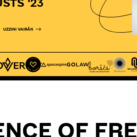
USTS '23
UZZINI VAIRĀK
ENCE OF FR