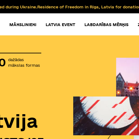
ed during Ukraine.Residence of Freedom in Riga, Latvia for donatio
MĀKSLINIEKI
LATVIA EVENT
LABDARĪBAS MĒRĶIS
0
dažādas
mākslas formas
tvija