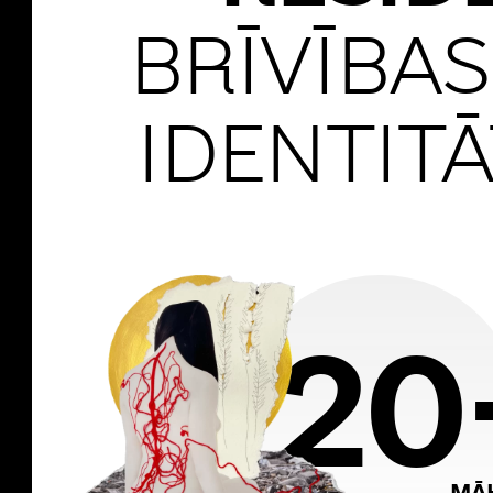
BRĪVĪBAS
IDENTIT
20
MĀK