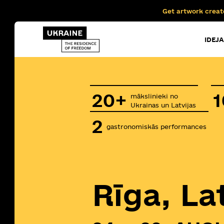
Get artwork creat
IDEJA
20+
1
mākslinieki no
Ukrainas un Latvijas
2
gastronomiskās performances
Rīga, La