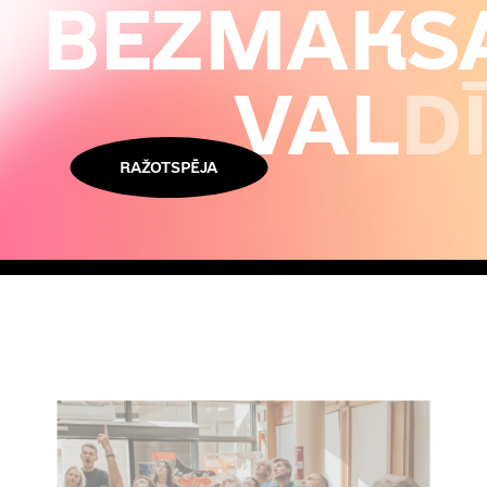
BEZMAKS
VAL
D
RAŽOTSPĒJA