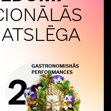
ACIONĀLĀS
 ATSLĒGA
GASTRONOMISKĀS
PERFORMANCES
2