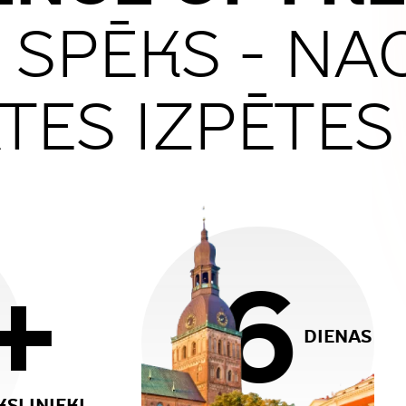
 SPĒKS - N
ĀTES IZPĒTES
6
+
DIENAS
SLINIEKI