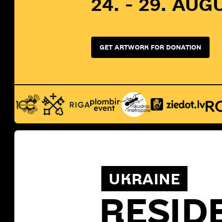
24. - 29. AUG
GET ARTWORK FOR DONATION
UKRAINE
RESID